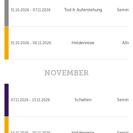
Tod & Auferstehung
Seminar
31.10.2026 - 07.11.2026
Heldenreise
Alte 
31.10.2026 - 06.11.2026
NOVEMBER
Schatten
Seminar
07.11.2026 - 13.11.2026
Heldenreise
Seminar
14.11.2026 - 20.11.2026