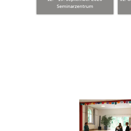
ntrum
Seminarzentrum