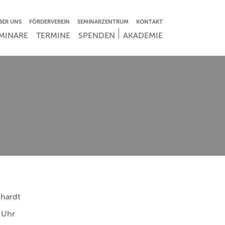
VIGATION ÜBERSPRINGEN
BER UNS
FÖRDERVEREIN
SEMINARZENTRUM
KONTAKT
IGATION ÜBERSPRINGEN
MINARE
TERMINE
SPENDEN
AKADEMIE
hhardt
 Uhr