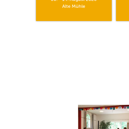
hle
Alte Mühle