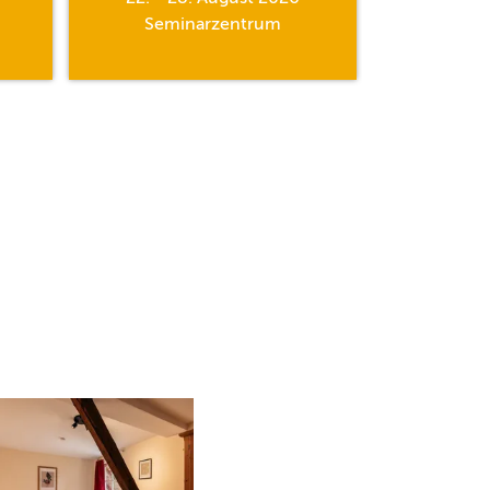
Seminarzentrum
Semi