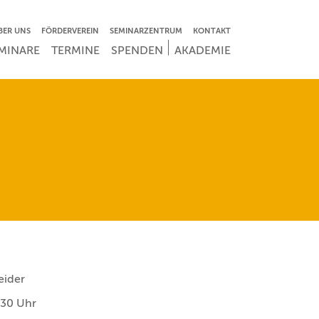
VIGATION ÜBERSPRINGEN
BER UNS
FÖRDERVEREIN
SEMINARZENTRUM
KONTAKT
IGATION ÜBERSPRINGEN
MINARE
TERMINE
SPENDEN
AKADEMIE
eider
:30 Uhr