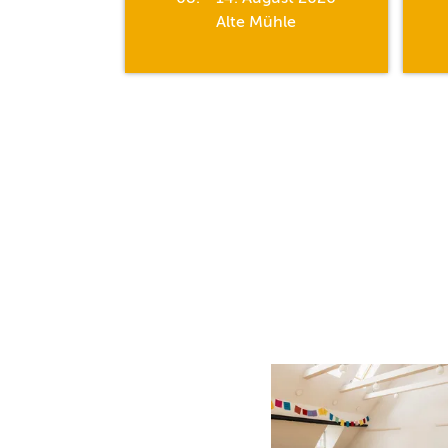
hle
Alte Mühle