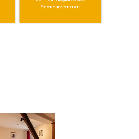
Seminarzentrum
Semi