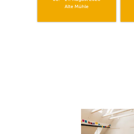
hle
Alte Mühle