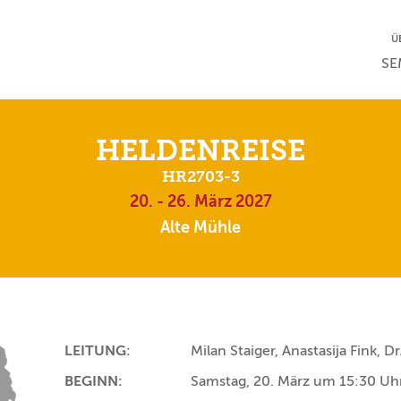
NA
Ü
NAV
SE
HELDENREISE
HR2703-3
20. - 26. März 2027
Alte Mühle
LEITUNG:
Milan Staiger, Anastasija Fink, D
BEGINN:
Samstag, 20. März um 15:30 Uh