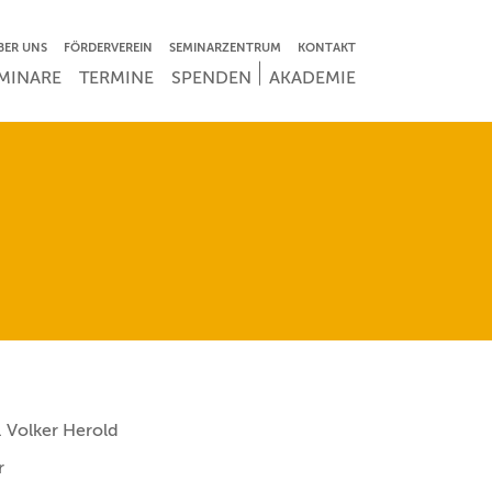
VIGATION ÜBERSPRINGEN
BER UNS
FÖRDERVEREIN
SEMINARZENTRUM
KONTAKT
IGATION ÜBERSPRINGEN
MINARE
TERMINE
SPENDEN
AKADEMIE
r. Volker Herold
r