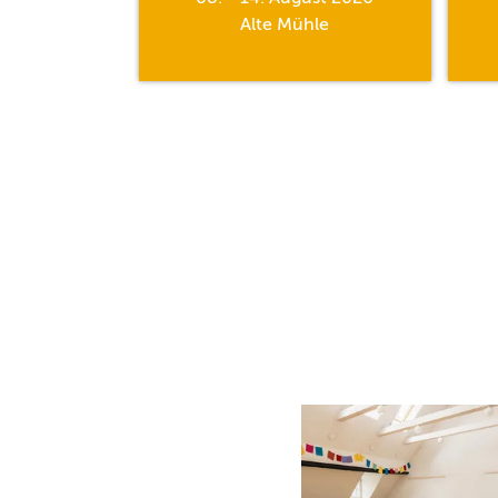
hle
Alte Mühle