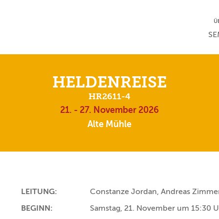
NA
Ü
NAV
SE
HELDENREISE
HR2611-4
21. - 27. November 2026
Alte Mühle
LEITUNG:
Constanze Jordan, Andreas Zimmer
BEGINN:
Samstag, 21. November um 15:30 U