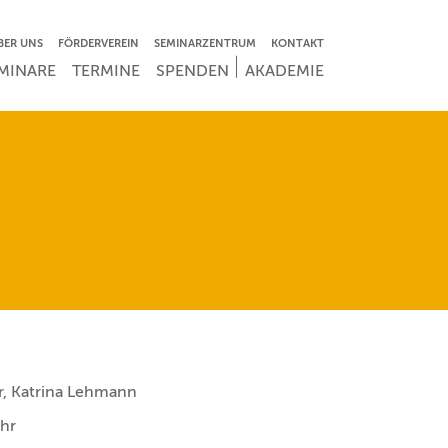
VIGATION ÜBERSPRINGEN
BER UNS
FÖRDERVEREIN
SEMINARZENTRUM
KONTAKT
IGATION ÜBERSPRINGEN
MINARE
TERMINE
SPENDEN
AKADEMIE
, Katrina Lehmann
hr