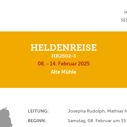
NA
Ü
NAV
SE
HELDENREISE
HR2502-3
08. - 14. Februar 2025
Alte Mühle
LEITUNG:
Josepha Rudolph, Mathias 
BEGINN:
Samstag, 08. Februar um 15