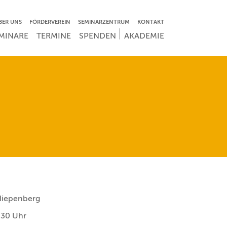
VIGATION ÜBERSPRINGEN
BER UNS
FÖRDERVEREIN
SEMINARZENTRUM
KONTAKT
IGATION ÜBERSPRINGEN
MINARE
TERMINE
SPENDEN
AKADEMIE
Niepenberg
:30 Uhr