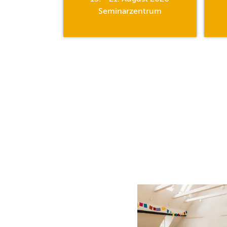
hle
Seminarzentrum