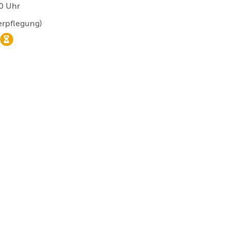
00 Uhr
erpflegung)
nur noch Wartelistenplätze