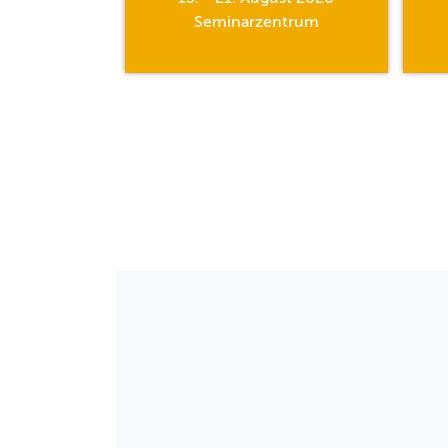
hle
Seminarzentrum