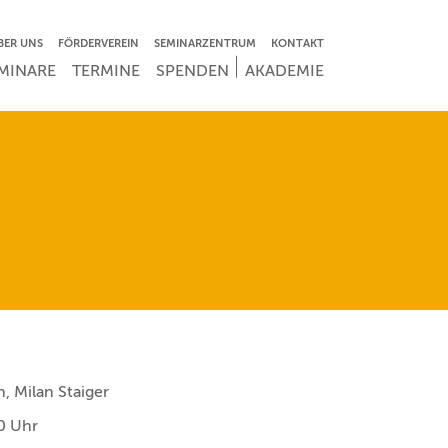
VIGATION ÜBERSPRINGEN
BER UNS
FÖRDERVEREIN
SEMINARZENTRUM
KONTAKT
IGATION ÜBERSPRINGEN
MINARE
TERMINE
SPENDEN
AKADEMIE
, Milan Staiger
0 Uhr