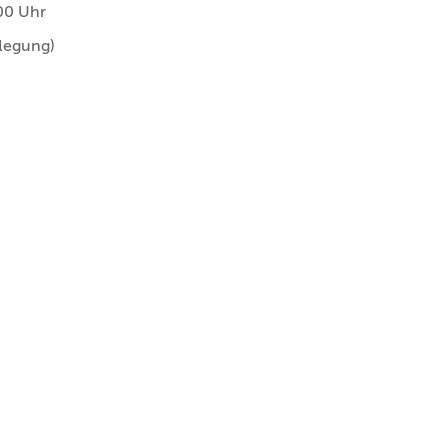
00 Uhr
flegung)
r noch Wartelistenplätze