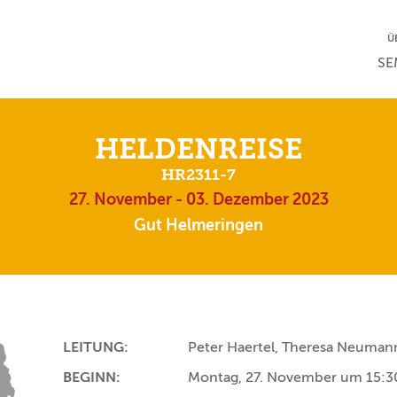
NA
Ü
NAV
SE
HELDENREISE
HR2311-7
27. November - 03. Dezember 2023
Gut Helmeringen
LEITUNG:
Peter Haertel, Theresa Neumann
BEGINN:
Montag, 27. November um 15:3