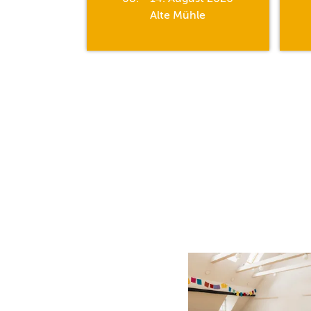
hle
Alte Mühle