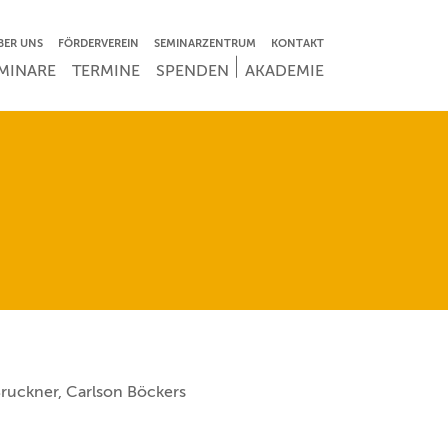
VIGATION ÜBERSPRINGEN
BER UNS
FÖRDERVEREIN
SEMINARZENTRUM
KONTAKT
IGATION ÜBERSPRINGEN
MINARE
TERMINE
SPENDEN
AKADEMIE
ruckner, Carlson Böckers