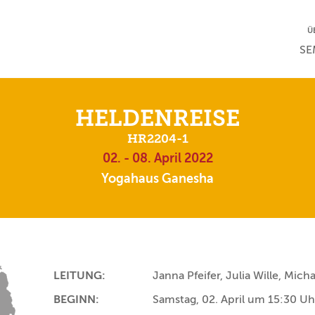
NA
Ü
NAV
SE
HELDENREISE
HR2204-1
02. - 08. April 2022
Yogahaus Ganesha
LEITUNG:
Janna Pfeifer, Julia Wille, Mich
BEGINN:
Samstag, 02. April um 15:30 Uh