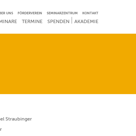
VIGATION ÜBERSPRINGEN
BER UNS
FÖRDERVEREIN
SEMINARZENTRUM
KONTAKT
IGATION ÜBERSPRINGEN
MINARE
TERMINE
SPENDEN
AKADEMIE
ael Straubinger
r