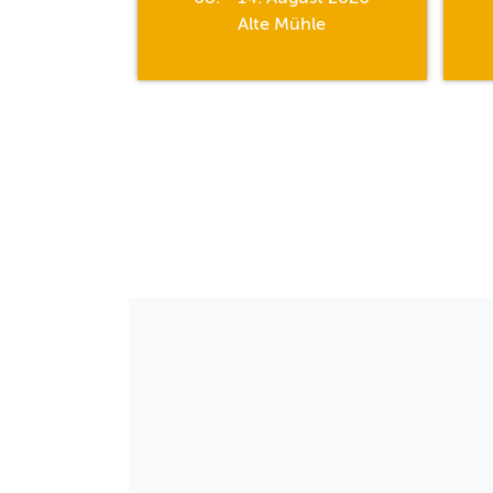
hle
Alte Mühle