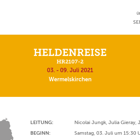
NA
Ü
NAV
SE
HELDENREISE
HR2107-2
03. - 09. Juli 2021
Wermelskirchen
LEITUNG:
Nicolai Jungk, Julia Gieray, J
BEGINN:
Samstag, 03. Juli um 15:30 