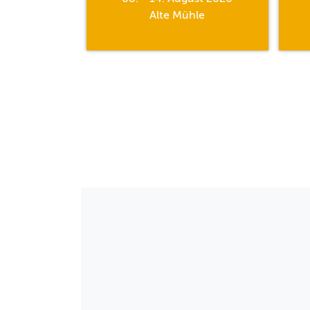
hle
Alte Mühle