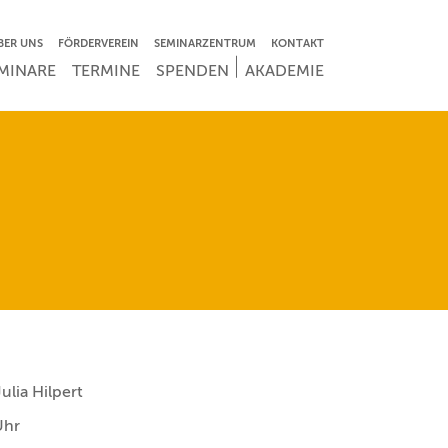
VIGATION ÜBERSPRINGEN
BER UNS
FÖRDERVEREIN
SEMINARZENTRUM
KONTAKT
IGATION ÜBERSPRINGEN
MINARE
TERMINE
SPENDEN
AKADEMIE
ulia Hilpert
Uhr