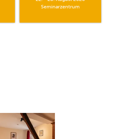
Seminarzentrum
Semi