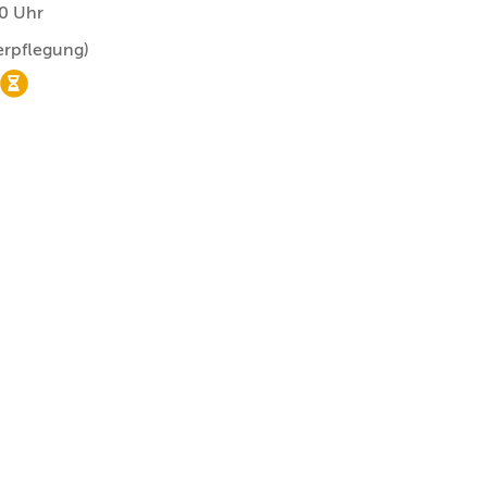
00 Uhr
erpflegung)
nur noch Wartelistenplätze