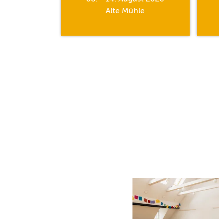
hle
Alte Mühle