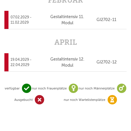
FEBRUAR
Gestaltintensiv 11.
07.02.2029 -
GI2702-11
11.02.2029
Modul
APRIL
Gestaltintensiv 12.
19.04.2029 -
GI2702-12
22.04.2029
Modul
verfügbar
nur noch Frauenplätze
nur noch Männerplätze
Verfügbar
nur noch Frauenplätze
nur
Ausgebucht
nur noch Wartelistenplätze
Ausgebucht
nur noc