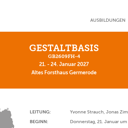
NAVIGATION ÜBE
AUSBILDUNGEN
GESTALTBASIS
GB2609FH-4
21. - 24. Januar 2027
Altes Forsthaus Germerode
LEITUNG:
Yvonne Strauch, Jonas Z
BEGINN:
Donnerstag, 21. Januar um