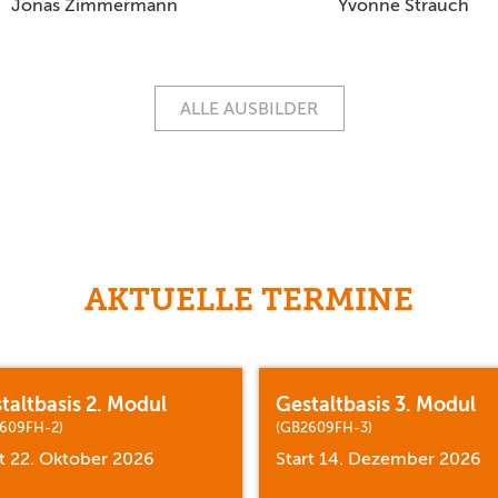
Jonas Zimmermann
Yvonne Strauch
ALLE AUSBILDER
AKTUELLE TERMINE
taltbasis 2. Modul
Gestaltbasis 3. Modul
609FH-2)
(GB2609FH-3)
rt 22. Oktober 2026
Start 14. Dezember 2026