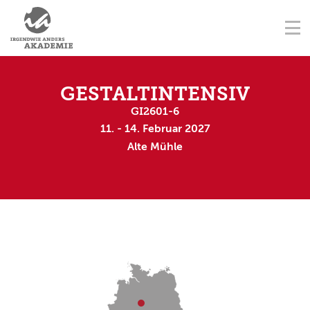
NAVIGATION ÜBERSPRINGEN
AUSBILDUNGSORTE
Na
STARTSEITE
KONTAKT
NAVIGATION ÜBERSPRINGEN
AUSBILDUNGEN
GESTALTINTENSIV
GI2601-6
FORTBILDUNGEN
11. - 14. Februar 2027
Alte Mühle
TERMINE
AUSBILDER