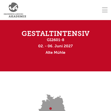
NAVIGATION ÜBERSPRINGEN
AUSBILDUNGSORTE
Na
STARTSEITE
KONTAKT
NAVIGATION ÜBERSPRINGEN
AUSBILDUNGEN
GESTALTINTENSIV
GI2601-8
FORTBILDUNGEN
02. - 06. Juni 2027
Alte Mühle
TERMINE
AUSBILDER