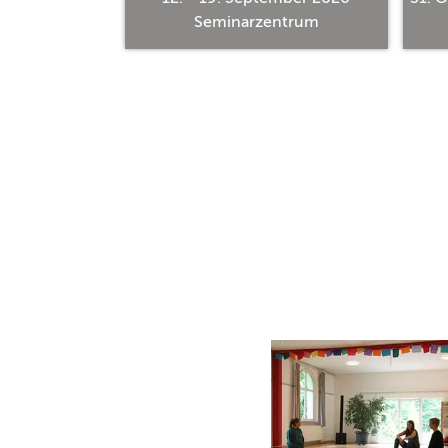
ntrum
Seminarzentrum