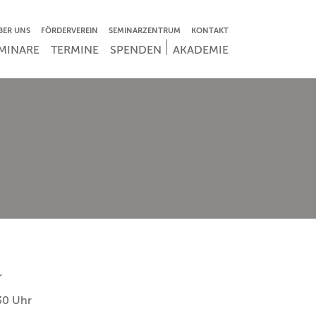
VIGATION ÜBERSPRINGEN
BER UNS
FÖRDERVEREIN
SEMINARZENTRUM
KONTAKT
IGATION ÜBERSPRINGEN
MINARE
TERMINE
SPENDEN
AKADEMIE
r
30 Uhr