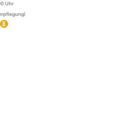
00 Uhr
erpflegung)
nur noch Wartelistenplätze