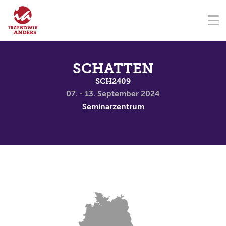
NAVIGATION ÜBERSPRINGEN
Na
ÜBER UNS
FÖRDERVEREIN
SEMINARZENTRUM
KONTAKT
NAVIGATION ÜBERSPRINGEN
SEMINARE
SCHATTEN
SCH2409
TERMINE
07. - 13. September 2024
Seminarzentrum
SPENDEN
AKADEMIE