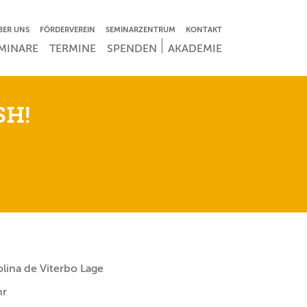
VIGATION ÜBERSPRINGEN
BER UNS
FÖRDERVEREIN
SEMINARZENTRUM
KONTAKT
IGATION ÜBERSPRINGEN
MINARE
TERMINE
SPENDEN
AKADEMIE
SH!
lina de Viterbo Lage
hr