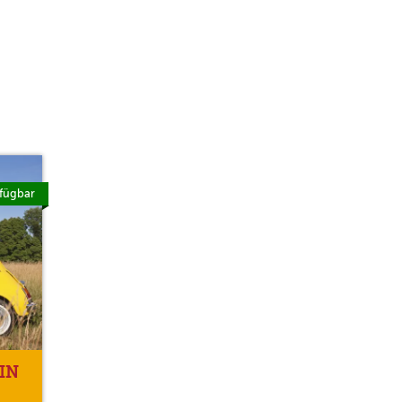
fügbar
IN