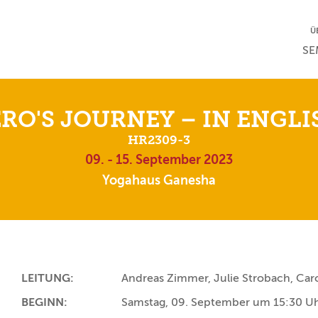
NA
Ü
NAV
SE
RO'S JOURNEY – IN ENGLI
HR2309-3
09. - 15. September 2023
Yogahaus Ganesha
LEITUNG:
Andreas Zimmer, Julie Strobach, Caro
BEGINN:
Samstag, 09. September um 15:30 U