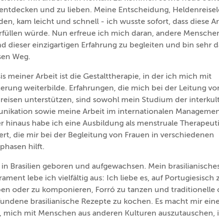
 entdecken und zu lieben. Meine Entscheidung, Heldenreisele
en, kam leicht und schnell - ich wusste sofort, dass diese Ar
rfüllen würde. Nun erfreue ich mich daran, andere Mensche
 dieser einzigartigen Erfahrung zu begleiten und bin sehr 
esen Weg.
is meiner Arbeit ist die Gestalttherapie, in der ich mich mit
erung weiterbilde. Erfahrungen, die mich bei der Leitung vo
reisen unterstützen, sind sowohl mein Studium der interkult
ikation sowie meine Arbeit im internationalen Managemen
r hinaus habe ich eine Ausbildung als menstruale Therapeut
ert, die mir bei der Begleitung von Frauen in verschiedenen
hasen hilft.
 in Brasilien geboren und aufgewachsen. Mein brasilianische
ment lebe ich vielfältig aus: Ich liebe es, auf Portugiesisch 
ben oder zu komponieren, Forró zu tanzen und traditionelle 
fundene brasilianische Rezepte zu kochen. Es macht mir ein
, mich mit Menschen aus anderen Kulturen auszutauschen, i