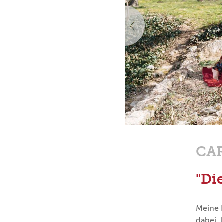
Vorherige
CAR
"Di
Meine H
dabei,