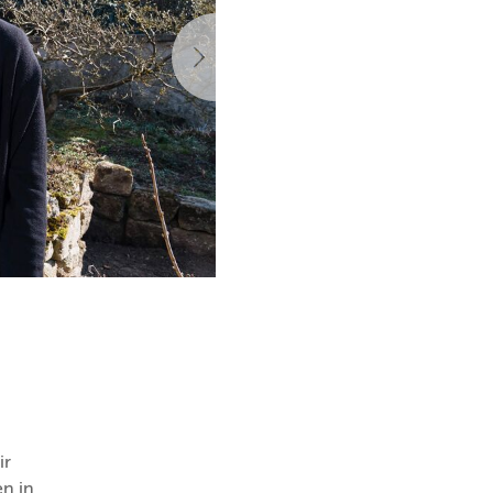
Nächste
ir
n in