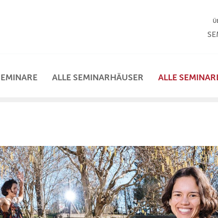
NA
Ü
NAV
SE
SEMINARE
ALLE SEMINARHÄUSER
ALLE SEMINAR