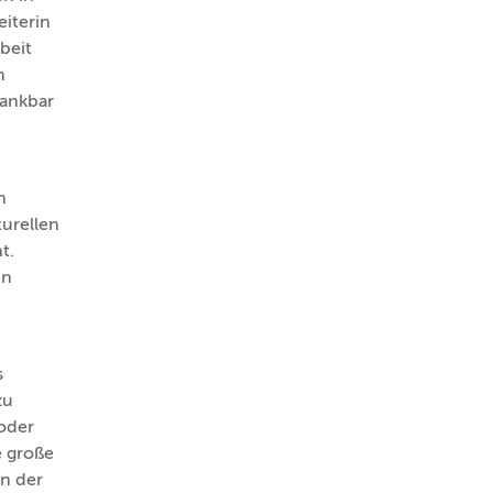
iterin
beit
n
dankbar
n
urellen
t.
in
s
zu
oder
e große
n der