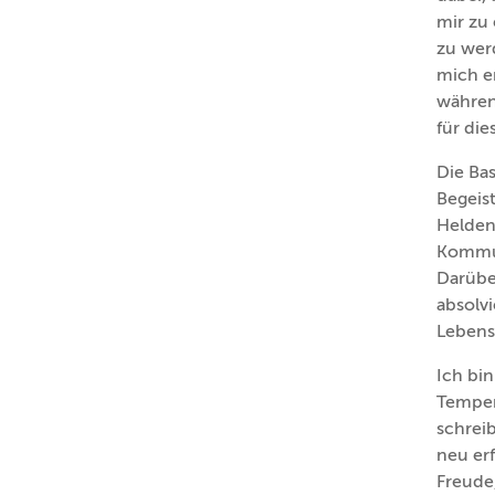
mir zu
zu werd
mich e
während
für di
Die Bas
Begeist
Helden
Kommun
Darübe
absolvi
Lebensp
Ich bin
Tempera
schrei
neu er
Freude