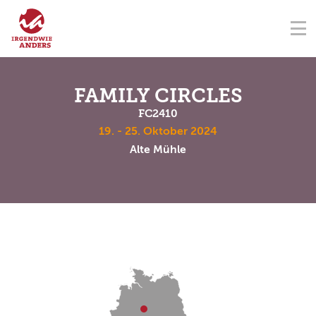
NAVIGATION ÜBERSPRINGEN
Na
ÜBER UNS
FÖRDERVEREIN
SEMINARZENTRUM
KONTAKT
NAVIGATION ÜBERSPRINGEN
SEMINARE
FAMILY CIRCLES
FC2410
TERMINE
19. - 25. Oktober 2024
Alte Mühle
SPENDEN
AKADEMIE