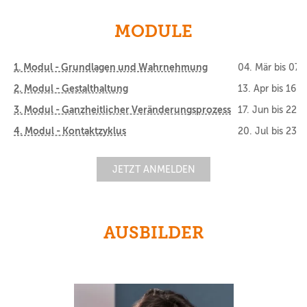
MODULE
1. Modul - Grundlagen und Wahrnehmung
04. Mär
bis
07.
2. Modul - Gestalthaltung
13. Apr
bis
16. 
3. Modul - Ganzheitlicher Veränderungsprozess
17. Jun
bis
22. 
4. Modul - Kontaktzyklus
20. Jul
bis
23. 
JETZT ANMELDEN
AUSBILDER