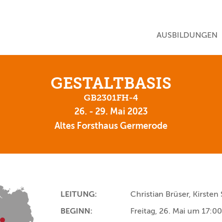
NAVIGATION ÜBE
AUSBILDUNGEN
GESTALTBASIS
GB2301FH-4
26. - 29. Mai 2023
Altes Forsthaus Germerode
LEITUNG:
Christian Brüser, Kirsten
BEGINN:
Freitag, 26. Mai um 17:0