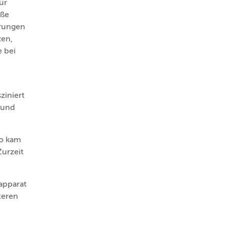
ür
oße
hrungen
zen,
e bei
ziniert
 und
so kam
urzeit
apparat
teren