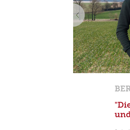
Vorherige
BE
"Di
und