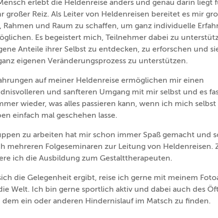
ensch erlebt die Heldenreise anders und genau darin liegt f
r großer Reiz. Als Leiter von Heldenreisen bereitet es mir gr
, Rahmen und Raum zu schaffen, um ganz individuelle Erfa
glichen. Es begeistert mich, Teilnehmer dabei zu unterstüt
ene Anteile ihrer Selbst zu entdecken, zu erforschen und si
ganz eigenen Veränderungsprozess zu unterstützen.
fahrungen auf meiner Heldenreise ermöglichen mir einen
dnisvolleren und sanfteren Umgang mit mir selbst und es fas
mmer wieder, was alles passieren kann, wenn ich mich selbst
ben einfach mal geschehen lasse.
uppen zu arbeiten hat mir schon immer Spaß gemacht und 
ch mehreren Folgeseminaren zur Leitung von Heldenreisen. Z
iere ich die Ausbildung zum Gestalttherapeuten.
ich die Gelegenheit ergibt, reise ich gerne mit meinem Foto
ie Welt. Ich bin gerne sportlich aktiv und dabei auch des Öf
i dem ein oder anderen Hindernislauf im Matsch zu finden.