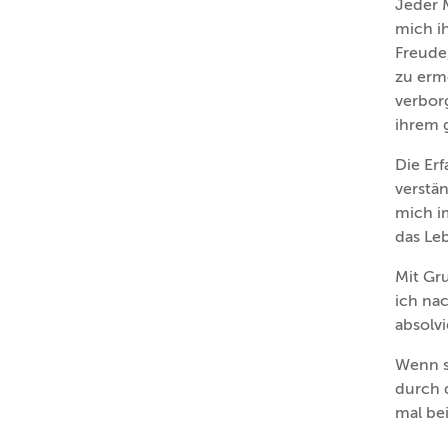
Jeder M
mich ih
Freude
zu ermö
verborg
ihrem 
Die Er
verstän
mich i
das Le
Mit Gr
ich na
absolv
Wenn s
durch d
mal be