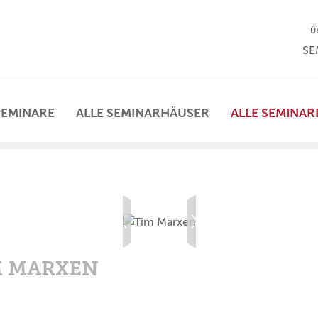
NA
Ü
NAV
SE
SEMINARE
ALLE SEMINARHÄUSER
ALLE SEMINAR
Vorherige
Nächste
M MARXEN