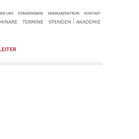
VIGATION ÜBERSPRINGEN
BER UNS
FÖRDERVEREIN
SEMINARZENTRUM
KONTAKT
IGATION ÜBERSPRINGEN
MINARE
TERMINE
SPENDEN
AKADEMIE
LEITER