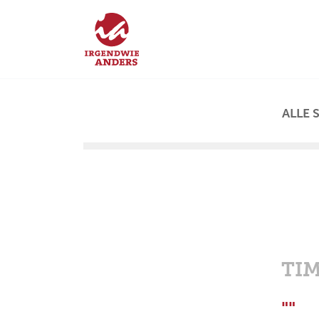
ALLE 
TI
""