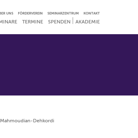
VIGATION ÜBERSPRINGEN
BER UNS
FÖRDERVEREIN
SEMINARZENTRUM
KONTAKT
IGATION ÜBERSPRINGEN
MINARE
TERMINE
SPENDEN
AKADEMIE
r Mahmoudian-Dehkordi