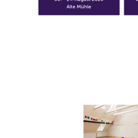
ntrum
Alte Mühle