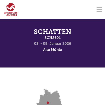
NAVIGATION ÜBERSPRINGEN
Na
ÜBER UNS
FÖRDERVEREIN
SEMINARZENTRUM
KONTAKT
NAVIGATION ÜBERSPRINGEN
SEMINARE
SCHATTEN
SCH2601
TERMINE
03. - 09. Januar 2026
Alte Mühle
SPENDEN
AKADEMIE