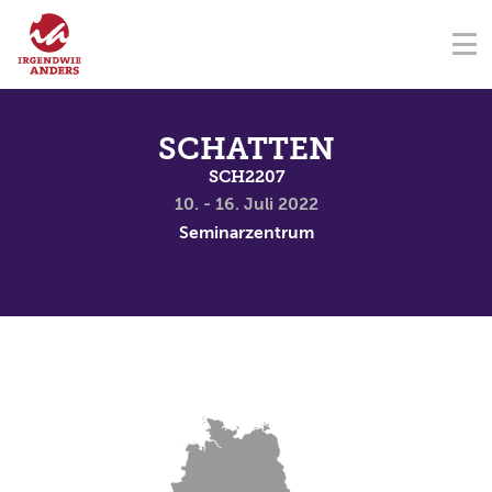
NAVIGATION ÜBERSPRINGEN
Na
ÜBER UNS
FÖRDERVEREIN
SEMINARZENTRUM
KONTAKT
NAVIGATION ÜBERSPRINGEN
SEMINARE
SCHATTEN
SCH2207
TERMINE
10. - 16. Juli 2022
Seminarzentrum
SPENDEN
AKADEMIE