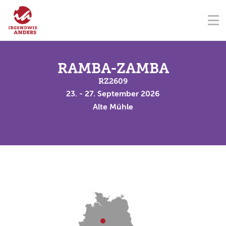
NAVIGATION ÜBERSPRINGEN
Na
ÜBER UNS
FÖRDERVEREIN
SEMINARZENTRUM
KONTAKT
NAVIGATION ÜBERSPRINGEN
SEMINARE
RAMBA-ZAMBA
RZ2609
TERMINE
23. - 27. September 2026
Alte Mühle
SPENDEN
AKADEMIE