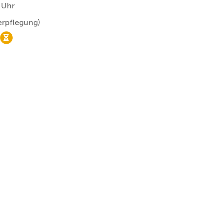
 Uhr
erpflegung)
nur noch Wartelistenplätze