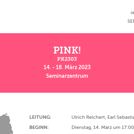
NA
Ü
NAV
SE
PINK!
PK2303
14. - 18. März 2023
Seminarzentrum
LEITUNG:
Ulrich Reichert, Earl Sebast
BEGINN:
Dienstag, 14. März um 17:0