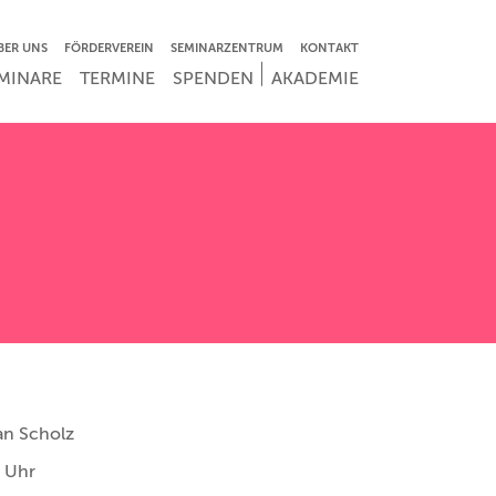
VIGATION ÜBERSPRINGEN
BER UNS
FÖRDERVEREIN
SEMINARZENTRUM
KONTAKT
IGATION ÜBERSPRINGEN
MINARE
TERMINE
SPENDEN
AKADEMIE
ian Scholz
0 Uhr