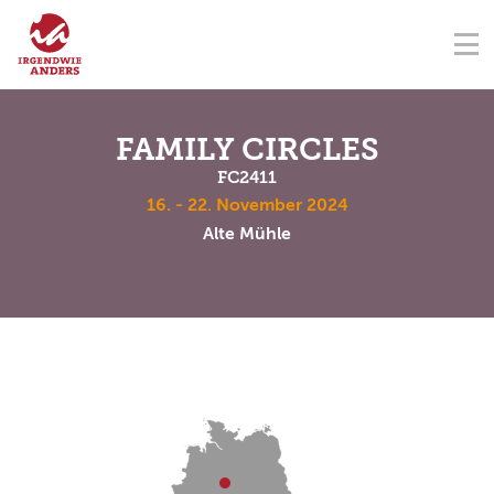
NAVIGATION ÜBERSPRINGEN
Na
ÜBER UNS
FÖRDERVEREIN
SEMINARZENTRUM
KONTAKT
NAVIGATION ÜBERSPRINGEN
SEMINARE
FAMILY CIRCLES
FC2411
TERMINE
16. - 22. November 2024
Alte Mühle
SPENDEN
AKADEMIE