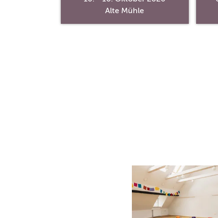
ntrum
Alte Mühle