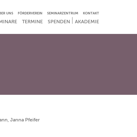
VIGATION ÜBERSPRINGEN
BER UNS
FÖRDERVEREIN
SEMINARZENTRUM
KONTAKT
IGATION ÜBERSPRINGEN
MINARE
TERMINE
SPENDEN
AKADEMIE
nn, Janna Pfeifer