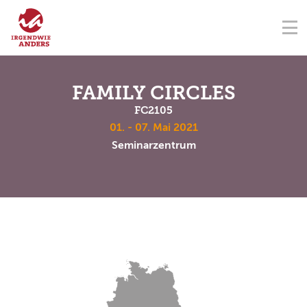
NAVIGATION ÜBERSPRINGEN
Na
ÜBER UNS
FÖRDERVEREIN
SEMINARZENTRUM
KONTAKT
NAVIGATION ÜBERSPRINGEN
SEMINARE
FAMILY CIRCLES
FC2105
TERMINE
01. - 07. Mai 2021
Seminarzentrum
SPENDEN
AKADEMIE