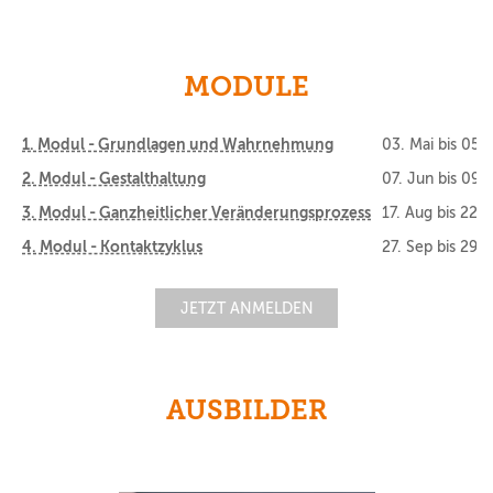
MODULE
1. Modul - Grundlagen und Wahrnehmung
03. Mai
bis
05. 
2. Modul - Gestalthaltung
07. Jun
bis
09. 
3. Modul - Ganzheitlicher Veränderungsprozess
17. Aug
bis
22. 
4. Modul - Kontaktzyklus
27. Sep
bis
29. 
JETZT ANMELDEN
AUSBILDER